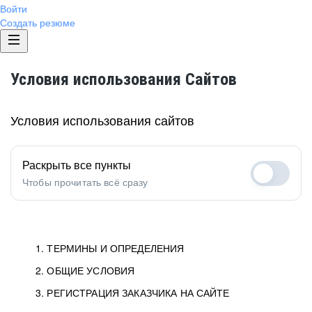
Войти
Создать резюме
Условия использования Сайтов
Условия использования сайтов
Раскрыть все пункты
Чтобы прочитать всё сразу
1. ТЕРМИНЫ И ОПРЕДЕЛЕНИЯ
2. ОБЩИЕ УСЛОВИЯ
1.1. Хэдхантер
исполнитель, юридическое
лицо ООО «Хэдхантер», ИНН
Условия определяют отношения между Заказчиками,
3. РЕГИСТРАЦИЯ ЗАКАЗЧИКА НА САЙТЕ
7718620740, адрес: 125047,
Пользователями и Хэдхантер.