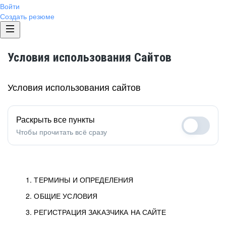
Войти
Создать резюме
Условия использования Сайтов
Условия использования сайтов
Раскрыть все пункты
Чтобы прочитать всё сразу
1. ТЕРМИНЫ И ОПРЕДЕЛЕНИЯ
2. ОБЩИЕ УСЛОВИЯ
1.1. Хэдхантер
исполнитель, юридическое
лицо ООО «Хэдхантер», ИНН
Условия определяют отношения между Заказчиками,
3. РЕГИСТРАЦИЯ ЗАКАЗЧИКА НА САЙТЕ
7718620740, адрес: 125047,
Пользователями и Хэдхантер.