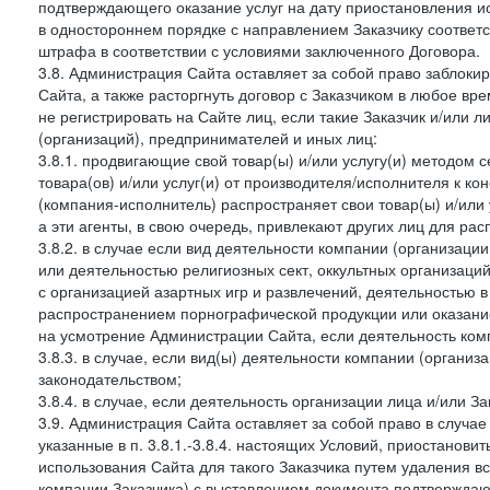
подтверждающего оказание услуг на дату приостановления ис
в одностороннем порядке с направлением Заказчику соответ
штрафа в соответствии с условиями заключенного Договора.
3.8. Администрация Сайта оставляет за собой право заблоки
Сайта, а также расторгнуть договор с Заказчиком в любое в
не регистрировать на Сайте лиц, если такие Заказчик и/или 
(организаций), предпринимателей и иных лиц:
3.8.1. продвигающие свой товар(ы) и/или услугу(и) методом 
товара(ов) и/или услуг(и) от производителя/исполнителя к к
(компания-исполнитель) распространяет свои товар(ы) и/или 
а эти агенты, в свою очередь, привлекают других лиц для ра
3.8.2. в случае если вид деятельности компании (организаци
или деятельностью религиозных сект, оккультных организаций
с организацией азартных игр и развлечений, деятельностью 
распространением порнографической продукции или оказанием
на усмотрение Администрации Сайта, если деятельность ком
3.8.3. в случае, если вид(ы) деятельности компании (органи
законодательством;
3.8.4. в случае, если деятельность организации лица и/или З
3.9. Администрация Сайта оставляет за собой право в случа
указанные в п. 3.8.1.-3.8.4. настоящих Условий, приостанови
использования Сайта для такого Заказчика путем удаления 
компании Заказчика) с выставлением документа подтверждаю