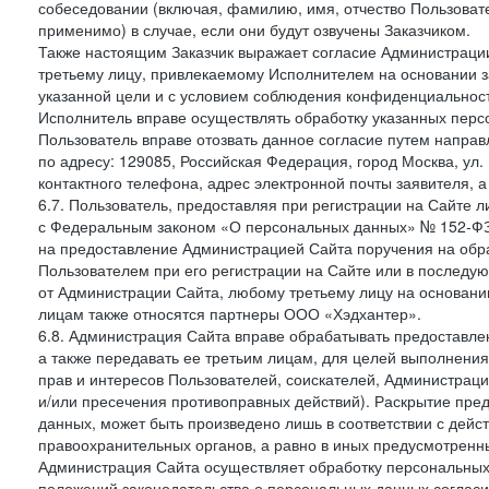
собеседовании (включая, фамилию, имя, отчество Пользоват
применимо) в случае, если они будут озвучены Заказчиком.
Также настоящим Заказчик выражает согласие Администраци
третьему лицу, привлекаемому Исполнителем на основании з
указанной цели и с условием соблюдения конфиденциальнос
Исполнитель вправе осуществлять обработку указанных персо
Пользователь вправе отозвать данное согласие путем напра
по адресу: 129085, Российская Федерация, город Москва, ул.
контактного телефона, адрес электронной почты заявителя, а
6.7. Пользователь, предоставляя при регистрации на Сайте 
с Федеральным законом «О персональных данных» № 152-ФЗ о
на предоставление Администрацией Сайта поручения на обр
Пользователем при его регистрации на Сайте или в последу
от Администрации Сайта, любому третьему лицу на основани
лицам также относятся партнеры ООО «Хэдхантер».
6.8. Администрация Сайта вправе обрабатывать предоставл
а также передавать ее третьим лицам, для целей выполнени
прав и интересов Пользователей, соискателей, Администраци
и/или пресечения противоправных действий). Раскрытие пр
данных, может быть произведено лишь в соответствии с дей
правоохранительных органов, а равно в иных предусмотренн
Администрация Сайта осуществляет обработку персональных
положений законодательства о персональных данных согласи