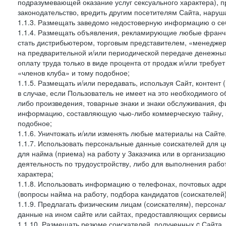
подразумевающей оказание услуг сексуального характера), 
законодательство, вредить другим посетителям Сайта, наруша
1.1.3. Размещать заведомо недостоверную информацию о себ
1.1.4. Размещать объявления, рекламирующие любые франча
стать дистрибьютером, торговым представителем, «менедже
на предварительной и/или периодической передаче денежны
оплату труда только в виде процента от продаж и/или требуе
«членов клуба» и тому подобное;
1.1.5. Размещать и/или передавать, используя Сайт, контент
в случае, если Пользователь не имеет на это необходимого 
либо произведения, товарные знаки и знаки обслуживания,
информацию, составляющую чью-либо коммерческую тайну, и
подобное;
1.1.6. Уничтожать и/или изменять любые материалы на Сайте
1.1.7. Использовать персональные данные соискателей для ц
для найма (приема) на работу у Заказчика или в организаци
деятельность по трудоустройству, либо для выполнения рабо
характера;
1.1.8. Использовать информацию о телефонах, почтовых адре
(вопросы найма на работу, подбора кандидатов (соискателей
1.1.9. Предлагать физическим лицам (соискателям), персон
данные на ином сайте или сайтах, предоставляющих сервисы 
1.1.10. Размещать резюме соискателей, полученных c Сайта,