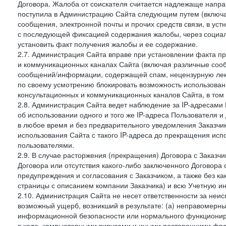
Договора. Жалоба от соискателя считается надлежаще напра
поступила в Администрацию Сайта следующим путем (включая
сообщения, электронной почты и прочих средств связи, в уст
с последующей фиксацией содержания жалобы, через социа
установить факт получения жалобы и ее содержание.
2.7. Администрация Сайта вправе при установлении факта 
и коммуникационных каналах Сайта (включая различные сооб
сообщений/информации, содержащей спам, нецензурную лекс
по своему усмотрению блокировать возможность использов
консультационных и коммуникационных каналов Сайта, в том 
2.8. Администрация Сайта ведет наблюдение за IP-адресами 
об использовании одного и того же IP-адреса Пользователя 
в любое время и без предварительного уведомления Заказчи
использования Сайта с такого IP-адреса до прекращения исп
пользователями.
2.9. В случае расторжения (прекращения) Договора с Заказч
Договора или отсутствия какого-либо заключенного Договора
предупреждения и согласования с Заказчиком, а также без к
страницы с описанием компании Заказчика) и всю Учетную и
2.10. Администрация Сайта не несет ответственности за неи
возможный ущерб, возникший в результате: (а) неправомерн
информационной безопасности или нормального функциониров
в коде, компьютерными вирусами и иными посторонними фраг