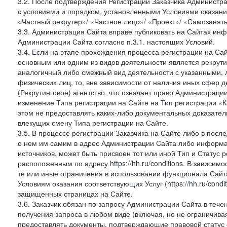
3.2. После подтверждения Регистрации Заказчика Администра
с условиями и порядком, установленными Условиями оказания У
«Частный рекрутер»/ «Частное лицо»/ «Проект»/ «Самозаняты
3.3. Администрация Сайта вправе публиковать на Сайтах ин
Администрации Сайта согласно п.3.1. настоящих Условий.
3.4. Если на этапе прохождения процесса регистрации на Сай
основным или одним из видов деятельности является рекрутин
аналогичный либо смежный вид деятельности с указанными, 
физических лиц, то, вне зависимости от наличия иных сфер д
(Рекрутинговое) агентство, что означает право Администраци
изменение Типа регистрации на Сайте на Тип регистрации «К
этом не предоставлять каких-либо документальных доказател
влекущих смену Типа регистрации на Сайте.
3.5. В процессе регистрации Заказчика на Сайте либо в пос
о нем им самим в адрес Администрации Сайта либо информа
источников, может быть присвоен тот или иной Тип и Статус 
расположенным по адресу https://hh.ru/conditions. В зависим
те или иные ограничения в использовании функционала Сайта
Условиям оказания соответствующих Услуг (https://hh.ru/condi
защищенных страницах на Сайте.
3.6. Заказчик обязан по запросу Администрации Сайта в тече
получения запроса в любом виде (включая, но не ограничива
предоставлять документы, подтверждающие правовой статус с