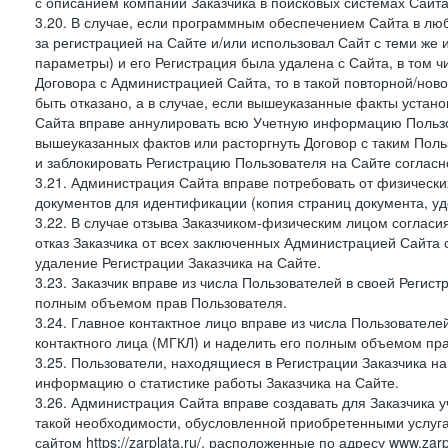
с описанием компании Заказчика в поисковых системах Сайт
3.20. В случае, если программным обеспечением Сайта в лю
за регистрацией на Сайте и/или использовал Сайт с теми же
параметры) и его Регистрация была удалена с Сайта, в том 
Договора с Администрацией Сайта, то в такой повторной/но
быть отказано, а в случае, если вышеуказанные факты уста
Сайта вправе аннулировать всю Учетную информацию Пользо
вышеуказанных фактов или расторгнуть Договор с таким По
и заблокировать Регистрацию Пользователя на Сайте согласн
3.21. Администрация Сайта вправе потребовать от физическ
документов для идентификации (копия страниц документа, у
3.22. В случае отзыва Заказчиком-физическим лицом согласи
отказ Заказчика от всех заключенных Администрацией Сайта с
удаление Регистрации Заказчика на Сайте.
3.23. Заказчик вправе из числа Пользователей в своей Регист
полным объемом прав Пользователя.
3.24. Главное контактное лицо вправе из числа Пользователе
контактного лица (МГКЛ) и наделить его полным объемом пр
3.25. Пользователи, находящиеся в Регистрации Заказчика н
информацию о статистике работы Заказчика на Сайте.
3.26. Администрация Сайта вправе создавать для Заказчика уче
такой необходимости, обусловленной приобретенными услугам
сайтом https://zarplata.ru/, расположенные по адресу www.zarpl