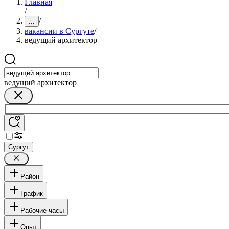
Главная
/
/
...
вакансии в Сургуте
/
ведущий архитектор
ведущий архитектор
Сургут
Район
График
Рабочие часы
Опыт