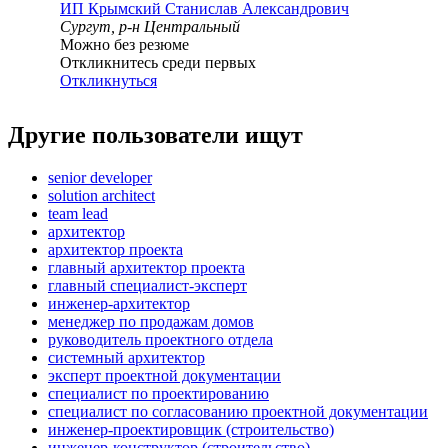
ИП
Крымский Станислав Александрович
Сургут, р-н Центральный
Можно без резюме
Откликнитесь среди первых
Откликнуться
Другие пользователи ищут
senior developer
solution architect
team lead
архитектор
архитектор проекта
главный архитектор проекта
главный специалист-эксперт
инженер-архитектор
менеджер по продажам домов
руководитель проектного отдела
системный архитектор
эксперт проектной документации
специалист по проектированию
специалист по согласованию проектной документации
инженер-проектировщик (строительство)
инженер-конструктор (строительство)