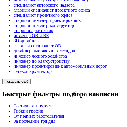
специалист авторского надзора
главный специалист проектного офиса
специалист проектного офиса
старший инженер-проектировщик
старший инженер-конструктор
старший архитектор
инженер ОВ и ВК
3D-дизайнер
главный специалист ОВ
дизайнер выставочных стендов
инженер лесного хозяйства
инженер по благоустройству
инженер-проектировщик автомобильных дорог
сетевой архитектор
Показать ещё
Быстрые фильтры подбора вакансий
Частичная занятость
Гибкий график
От прямых работодателей
За последние три дня