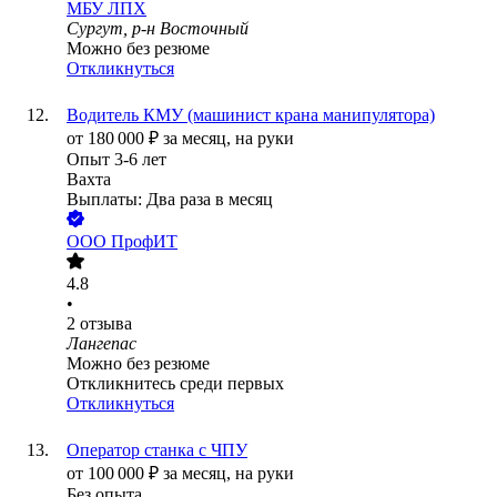
МБУ ЛПХ
Сургут, р-н Восточный
Можно без резюме
Откликнуться
Водитель КМУ (машинист крана манипулятора)
от
180 000
₽
за месяц,
на руки
Опыт 3-6 лет
Вахта
Выплаты: Два раза в месяц
ООО
ПрофИТ
4.8
•
2
отзыва
Лангепас
Можно без резюме
Откликнитесь среди первых
Откликнуться
Оператор станка с ЧПУ
от
100 000
₽
за месяц,
на руки
Без опыта