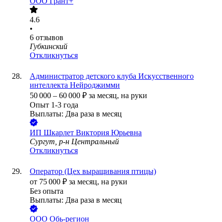
ООО
Грант+
4.6
•
6
отзывов
Губкинский
Откликнуться
Администратор детского клуба Искусственного
интеллекта Нейроджимми
50 000
–
60 000
₽
за месяц,
на руки
Опыт 1-3 года
Выплаты: Два раза в месяц
ИП
Шкарлет Виктория Юрьевна
Сургут, р-н Центральный
Откликнуться
Оператор (Цех выращивания птицы)
от
75 000
₽
за месяц,
на руки
Без опыта
Выплаты: Два раза в месяц
ООО
Обь-регион