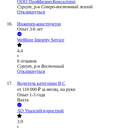
ООО
ПрофБизнесКонсалтинг
Сургут, р-н Северо-восточный жилой
Откликнуться
Инженер-конструктор
Опыт 3-6 лет
Wellbore Integrity Service
4.4
•
6
отзывов
Сургут, р-н Восточный
Откликнуться
Водитель категории В,С
от
110 000
₽
за месяц,
на руки
Опыт 1-3 года
Вахта
АО
Уралсибгидрострой
3.9
•