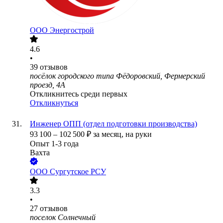
ООО
Энергострой
4.6
•
39
отзывов
посёлок городского типа Фёдоровский, Фермерский
проезд, 4А
Откликнитесь среди первых
Откликнуться
Инженер ОПП (отдел подготовки производства)
93 100
–
102 500
₽
за месяц,
на руки
Опыт 1-3 года
Вахта
ООО
Сургутское РСУ
3.3
•
27
отзывов
поселок Солнечный