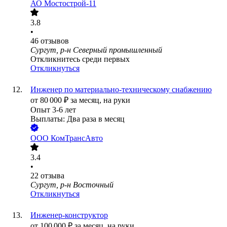
АО
Мостострой-11
3.8
•
46
отзывов
Сургут, р-н Северный промышленный
Откликнитесь среди первых
Откликнуться
Инженер по материально-техническому снабжению
от
80 000
₽
за месяц,
на руки
Опыт 3-6 лет
Выплаты: Два раза в месяц
ООО
КомТрансАвто
3.4
•
22
отзыва
Сургут, р-н Восточный
Откликнуться
Инженер-конструктор
от
100 000
₽
за месяц,
на руки