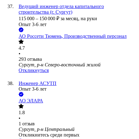
Ведущий инженер отдела капитального
строительства (г. Сургут)
115 000
–
150 000
₽
за месяц,
на руки
Опыт 3-6 лет
АО
Россети Тюмень, Производственный персонал
4.7
•
293
отзыва
Сургут, р-н Северо-восточный жилой
Откликнуться
Инженер АСУТП
Опыт 3-6 лет
АО
ЭЛАРА
1.8
•
1
отзыв
Сургут, р-н Центральный
Откликнитесь среди первых