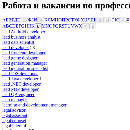
Работа и вакансии по професс
А
Б
В
Г
Д
Е
Ж
З
И
К
Л
М
Н
О
П
Р
С
Т
У
Ф
Х
Ц
Ч
Ш
Э
Ю
#
Ё
Й
Щ
Ы
Я
A
B
C
D
E
F
G
H
I
J
K
M
N
O
P
Q
R
S
T
U
V
W
X
L
Y
Z
lead Android developer
lead business analyst
lead data scientist
lead developer
53
lead frontend developer
lead game designer
lead generation manager
lead generation specialist
lead IOS developer
lead Java developer
1
lead .NET developer
lead PHP developer
lead QA engineer
lean manager
learning and development manager
legal advisor
legal assistant
legal counsel
legal intern
4