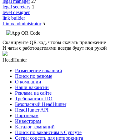
legal manager
27
legal secretary
1
level designer
link builder
Linux administrator
5
Сканируйте QR-код, чтобы скачать приложение
И чаты с работодателями всегда будут под рукой
HeadHunter
Размещение вакансий
Поиск по резюме
О компании
Наши вакансии
Реклама на сайте
Требования к ПО
Безопасный HeadHunter
HeadHunter API
Партнерам
Инвесторам
Каталог компаний
Поиск по вакансиям в Сургуте
Сетка: соцсеть для нетворкинга