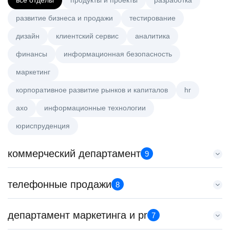
все отделы
продукты и проекты
разработка
развитие бизнеса и продажи
тестирование
дизайн
клиентский сервис
аналитика
финансы
информационная безопасность
маркетинг
корпоративное развитие рынков и капиталов
hr
axo
информационные технологии
юриспруденция
коммерческий департамент
9
Старший аналитик клиентской эффективности
телефонные продажи
8
HeadHunter::Коммерческий департамент
3 авг. 2026
Менеджер по продажам B2B
департамент маркетинга и pr
з/п не указана
7
HeadHunter::Телефонные продажи
Москва