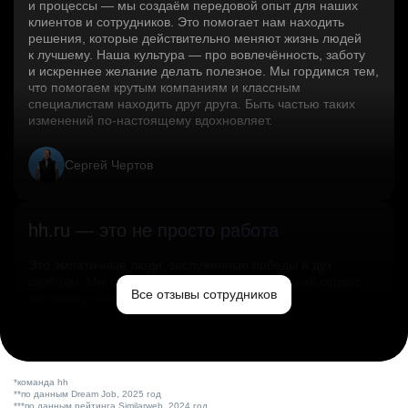
и процессы — мы создаём передовой опыт для наших
клиентов и сотрудников. Это помогает нам находить
решения, которые действительно меняют жизнь людей
к лучшему. Наша культура — про вовлечённость, заботу
и искреннее желание делать полезное. Мы гордимся тем,
что помогаем крутым компаниям и классным
специалистам находить друг друга. Быть частью таких
изменений по‑настоящему вдохновляет.
Сергей Чертов
hh.ru — это не просто работа
Это эмпатичные люди, заслуженные победы и дух
свободы. Мы помогаем миру и создаём лучший сервис
Все отзывы сотрудников
по поиску работы в стране.
Ольга Емельянова
*команда hh
**по данным Dream Job, 2025 год
***по данным рейтинга Similarweb, 2024 год