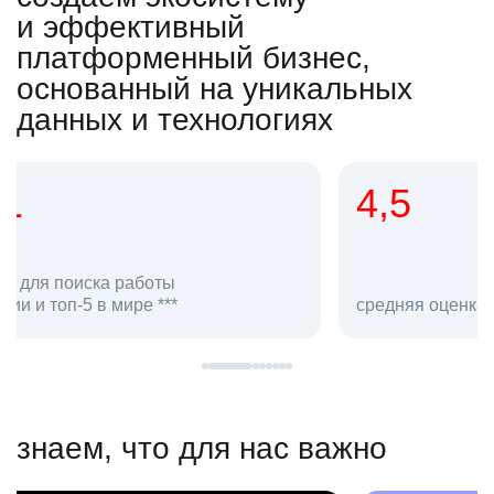
и эффективный
платформенный бизнес,
основанный на уникальных
данных и технологиях
4,5
20
сотруд
средняя оценка hh.ru как работодателя **
в hh.ru
знаем, что для нас важно